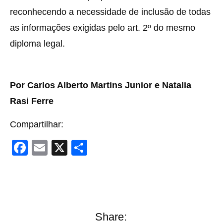
reconhecendo a necessidade de inclusão de todas
as informações exigidas pelo art. 2º do mesmo
diploma legal.
Por Carlos Alberto Martins Junior e Natalia
Rasi Ferre
Compartilhar:
F
E
X
S
a
m
h
c
ail
ar
e
e
b
Share: