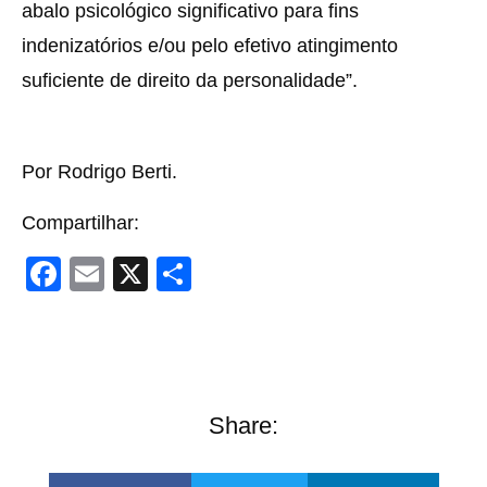
abalo psicológico significativo para fins
indenizatórios e/ou pelo efetivo atingimento
suficiente de direito da personalidade”.
Por Rodrigo Berti.
Compartilhar:
F
E
X
S
a
m
h
c
ail
ar
e
e
b
Share:
o
o