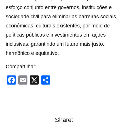
esforço conjunto entre governos, instituições e
sociedade civil para eliminar as barreiras sociais,
econômicas, culturais existentes, por meio de
políticas públicas e investimentos em ações
inclusivas, garantindo um futuro mais justo,
harmônico e equitativo.
Compartilhar:
F
E
X
S
a
m
h
c
ail
ar
e
e
b
Share:
o