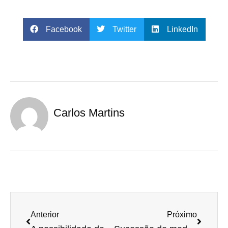
o
o
Facebook
Twitter
LinkedIn
k
Carlos Martins
Anterior
Próximo