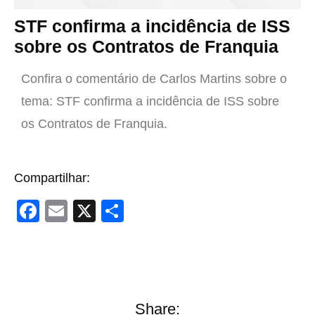
STF confirma a incidência de ISS
sobre os Contratos de Franquia
Confira o comentário de Carlos Martins sobre o
tema: STF confirma a incidência de ISS sobre
os Contratos de Franquia.
Compartilhar:
F
E
X
S
a
m
h
c
ail
ar
e
e
b
Share: