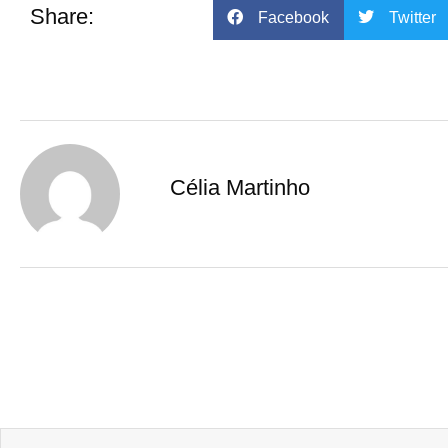
b
Share:
Facebook
Twitter
o
o
k
Célia Martinho