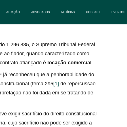
ATUAÇÃO
ADVOGADOS
NOTÍCIAS
PODCAST
EVENTOS
rio 1.296.835, o Supremo Tribunal Federal
te ao fiador, quando caracterizado como
 contrato afiançado é
locação comercial
.
F já reconheceu que a penhorabilidade do
constitucional (tema 295
[1]
de repercussão
pretação não foi dada em se tratando de
 exigir sacrifício do direito constitucional
, cujo sacrifício não pode ser exigido a