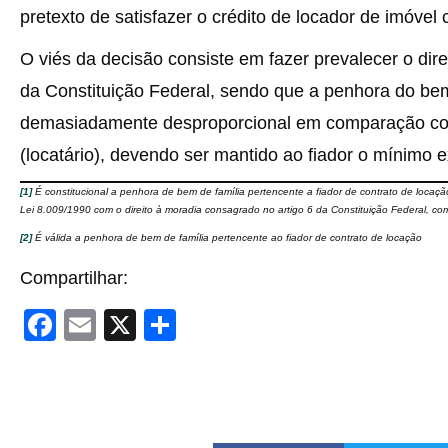
pretexto de satisfazer o crédito de locador de imóvel c
O viés da decisão consiste em fazer prevalecer o direi
da Constituição Federal, sendo que a penhora do bem 
demasiadamente desproporcional em comparação com 
(locatário), devendo ser mantido ao fiador o mínimo ex
[1]
É constitucional a penhora de bem de família pertencente a fiador de contrato de locação
Lei 8.009/1990 com o direito à moradia consagrado no artigo 6 da Constituição Federal, 
[2]
É válida a penhora de bem de família pertencente ao fiador de contrato de locação
Compartilhar:
F
E
X
S
a
m
h
c
ail
ar
e
e