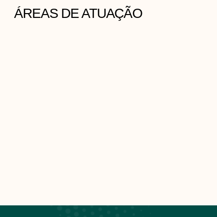
o
ÁREAS DE ATUAÇÃO
o
k