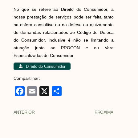
No que se refere ao Direito do Consumidor, a
nossa prestação de serviços pode ser feita tanto
na esfera consultiva ou na defesa ou ajuizamento
de demandas relacionados ao Código de Defesa
do Consumidor, inclusive é não se limitando a
atuação junto ao PROCON e ou Vara
Especializadas de Consumidor.
Direito do Consumidor
Compartilhar:
F
E
X
S
a
m
h
c
ail
ar
ANTERIOR
PRÓXIMA
e
e
b