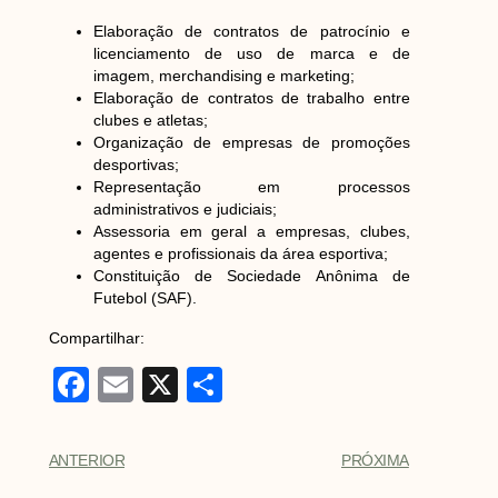
Elaboração de contratos de patrocínio e
licenciamento de uso de marca e de
imagem, merchandising e marketing;
Elaboração de contratos de trabalho entre
clubes e atletas;
Organização de empresas de promoções
desportivas;
Representação em processos
administrativos e judiciais;
Assessoria em geral a empresas, clubes,
agentes e profissionais da área esportiva;
Constituição de Sociedade Anônima de
Futebol (SAF).
Compartilhar:
F
E
X
S
a
m
h
c
ail
ar
ANTERIOR
PRÓXIMA
e
e