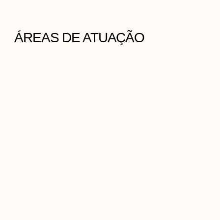
b
o
ÁREAS DE ATUAÇÃO
o
k